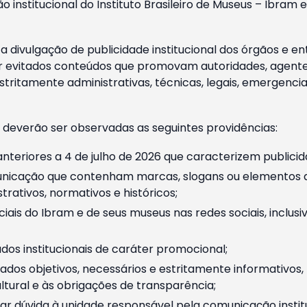
o institucional do Instituto Brasileiro de Museus – Ibra
 divulgação de publicidade institucional dos órgãos e en
 evitados conteúdos que promovam autoridades, agentes 
ritamente administrativas, técnicas, legais, emergencia
 deverão ser observadas as seguintes providências:
nteriores a 4 de julho de 2026 que caracterizem publicid
nicação que contenham marcas, slogans ou elementos da 
rativos, normativos e históricos;
ciais do Ibram e de seus museus nas redes sociais, inclus
os institucionais de caráter promocional;
dos objetivos, necessários e estritamente informativos
tural e às obrigações de transparência;
r dúvida à unidade responsável pela comunicação instituci