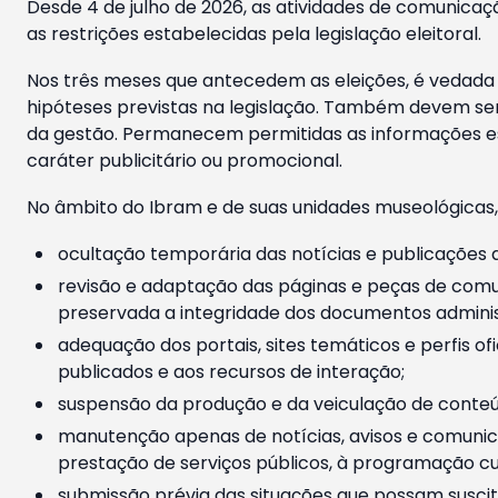
Desde 4 de julho de 2026, as atividades de comunicaçã
as restrições estabelecidas pela legislação eleitoral.
Nos três meses que antecedem as eleições, é vedada a
hipóteses previstas na legislação. Também devem ser
da gestão. Permanecem permitidas as informações est
caráter publicitário ou promocional.
No âmbito do Ibram e de suas unidades museológicas,
ocultação temporária das notícias e publicações a
revisão e adaptação das páginas e peças de comu
preservada a integridade dos documentos administ
adequação dos portais, sites temáticos e perfis ofi
publicados e aos recursos de interação;
suspensão da produção e da veiculação de conteúd
manutenção apenas de notícias, avisos e comunica
prestação de serviços públicos, à programação cul
submissão prévia das situações que possam suscita